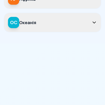
OC
Океанія