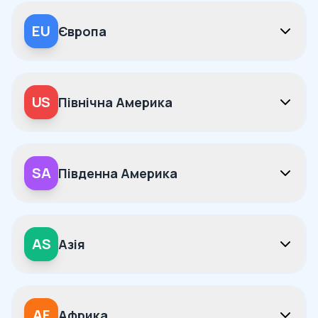
EU
Європа
US
Північна Америка
SA
Південна Америка
AS
Азія
AF
Африка