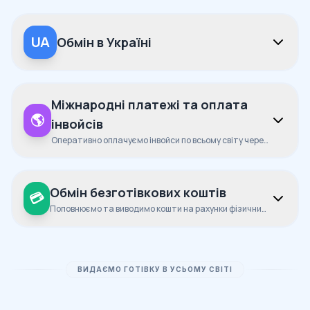
UA
Обмін в Україні
Міжнародні платежі та оплата
🌎
інвойсів
Оперативно оплачуємо інвойси по всьому світу через
SWIFT та
...
Обмін безготівкових коштів
💳
Поповнюємо та виводимо кошти на рахунки фізичних
та юридични
...
ВИДАЄМО ГОТІВКУ В УСЬОМУ СВІТІ